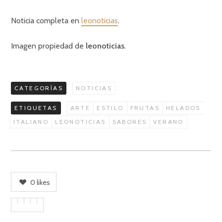
Noticia completa en
leonoticias
.
Imagen propiedad de
leonoticias
.
CATEGORÍAS
NOTICIAS
ETIQUETAS
ARTE
ESTILO
FRUTAS
HELADOS
ITALIANO
LEONOTICIAS
SABORES
VERANO
0
likes