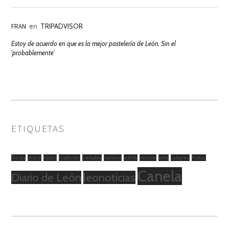
FRAN
en
TRIPADVISOR
Estoy de acuerdo en que es la mejor pastelería de León. Sin el
'probablemente'
ETIQUETAS
fiesta
dulce
típico
tradición
helados
italiano
estilo
verano
arte
sabores
frutas
Canela
Diario de León
leonoticias